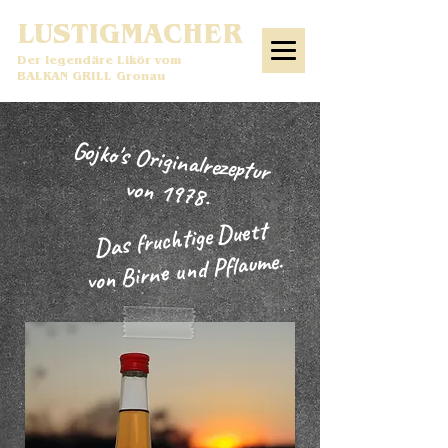
LUSTIGMACHER
Der legendäre Likör vom
BALKAN GRILL Gronau
Gojko's Originalrezeptur
von 1978.
fruchtige Duett
Das
von Birne und Pflaume.